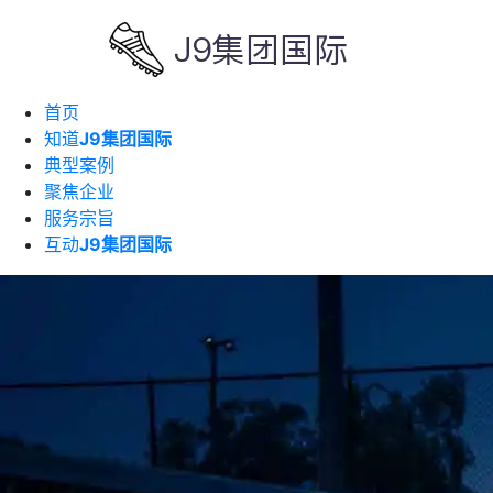
首页
知道
J9集团国际
典型案例
聚焦企业
服务宗旨
互动
J9集团国际