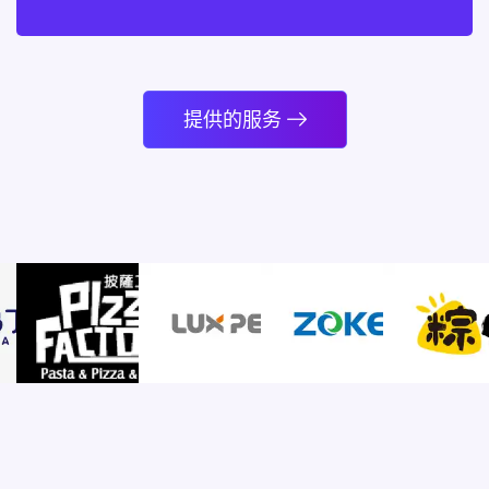
提供的服务