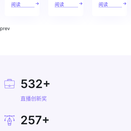
阅读
阅读
阅读
prev
532
+
直播创新奖
257
+