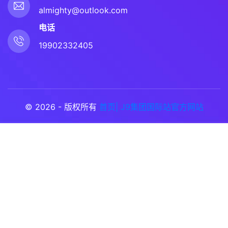
almighty@outlook.com
电话
19902332405
© 2026 - 版权所有
首页| J9集团国际站官方网站