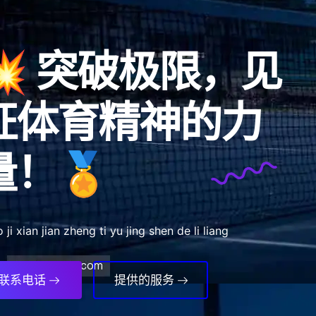
💥 突破极限，见
证体育精神的力
量！🏅
 ji xian jian zheng ti yu jing shen de li liang
联系电话
提供的服务