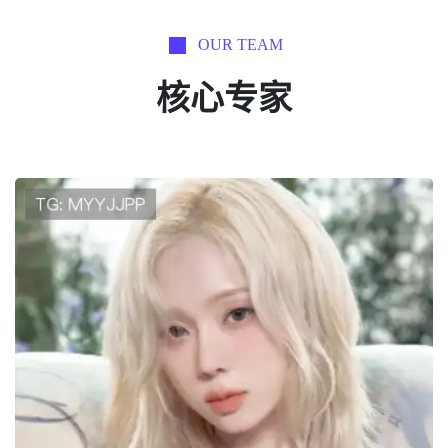
OUR TEAM
核心专家