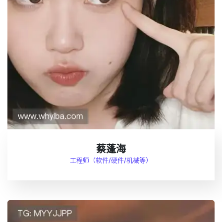
蔡蓬海
工程师（软件/硬件/机械等）