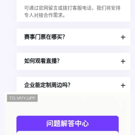
可通过官网留言或拨打客服电话，我们将安排
专人对接合作需求。
赛事门票在哪买？
如何观看直播？
企业能定制周边吗？