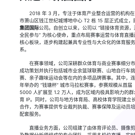
2018 年 3 月，专注于体育产业整合运营的机构
市萧山区钱江世纪城博地中心 T2 栋 15 层正式成立，
集团国际
公司。自创立以来，公司以 “链接体育资源，
全民参与” 为核心使命，重点布局赛事运营与体育直播
核心板块，逐步构建起兼具专业性与大众化的体育服
系。
在赛事领域，公司深耕群众体育与商业赛事细分
成功策划并执行包括城市业余篮球联赛、山地自行车
赛、亲子趣味运动会等在内的多项品牌赛事。其中，
年举办的 “钱塘杯” 城市马拉松赛事，参赛规模从首届
5000 人扩展至 1.2 万人，成为区域内极具影响力的
育 IP。同时，公司与地方体育局、高校体育学院建立
合作，为赛事提供专业裁判执裁、赛事保障及运动员
配套服务。
直播业务方面，公司组建了由体育评论员、摄像