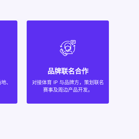
品牌联名合作
场地、
对接体育 IP 与品牌方，策划联名
。
赛事及周边产品开发。