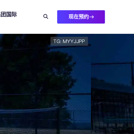
集团国际
现在预约