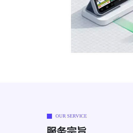
OUR SERVICE
服务宗旨