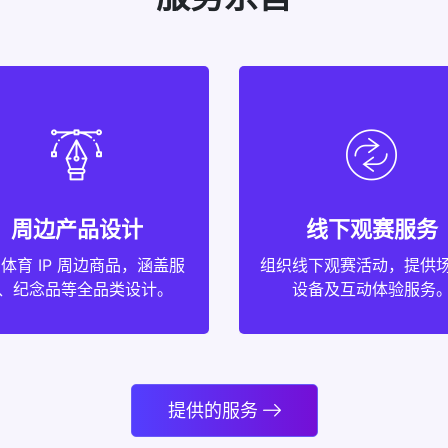
周边产品设计
线下观赛服务
体育 IP 周边商品，涵盖服
组织线下观赛活动，提供
、纪念品等全品类设计。
设备及互动体验服务
提供的服务