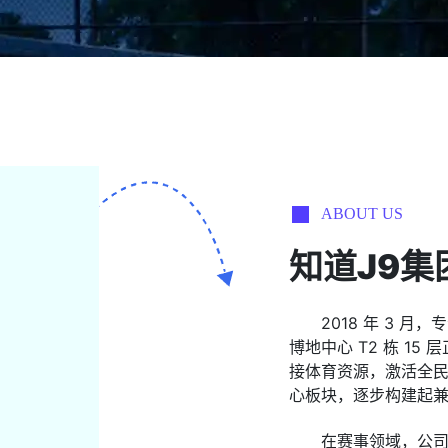
ABOUT US
知道
J9集
2018 年 3
博地中心 T2 栋 15
接体育资源，激活全民
心板块，逐步构建起
在赛事领域，公