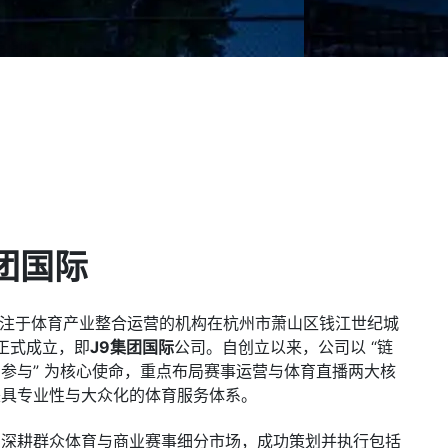
团国际
 月，专注于体育产业整合运营的机构在杭州市萧山区钱江世纪城
 层正式成立，即
J9集团国际
公司。自创立以来，公司以 “链
参与” 为核心使命，重点布局赛事运营与体育直播两大核
兼具专业性与大众化的体育服务体系。
司深耕群众体育与商业赛事细分市场，成功策划并执行包括