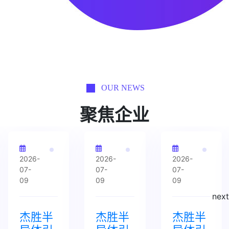
OUR NEWS
聚焦企业
2026-
2026-
2026-
07-
07-
07-
09
09
09
next
杰胜半
杰胜半
杰胜半