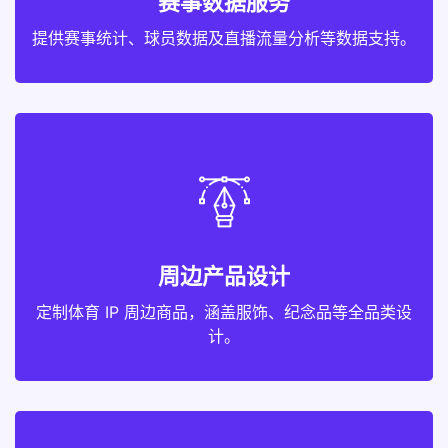
赛事数据服务
提供赛事统计、球员数据及直播流量分析等数据支持。
周边产品设计
定制体育 IP 周边商品，涵盖服饰、纪念品等全品类设
计。