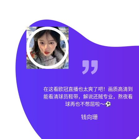
现场看世界杯决赛的体验简直绝了！场馆
氛围燃到爆，球员每一次射门都让全场尖
叫，这辈子都忘不了这场热血沸腾的赛
事！😎🔥
祖彤霞