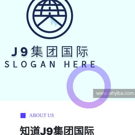
ABOUT US
知道
J9集团国际