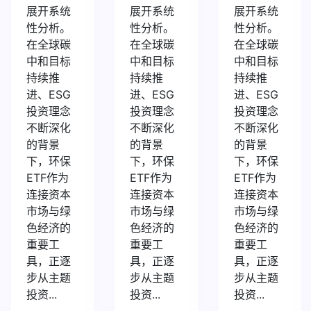
展开系统
展开系统
展开系统
性分析。
性分析。
性分析。
在全球碳
在全球碳
在全球碳
中和目标
中和目标
中和目标
持续推
持续推
持续推
进、ESG
进、ESG
进、ESG
投资理念
投资理念
投资理念
不断深化
不断深化
不断深化
的背景
的背景
的背景
下，环保
下，环保
下，环保
ETF作为
ETF作为
ETF作为
连接资本
连接资本
连接资本
市场与绿
市场与绿
市场与绿
色经济的
色经济的
色经济的
重要工
重要工
重要工
具，正逐
具，正逐
具，正逐
步从主题
步从主题
步从主题
投资...
投资...
投资...