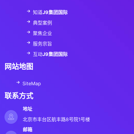
知道
J9集团国际
典型案例
聚焦企业
服务宗旨
互动
J9集团国际
网站地图
SiteMap
联系方式
地址
北京市丰台区航丰路8号院1号楼
邮箱