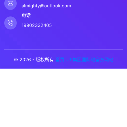
almighty@outlook.com
电话
19902332405
© 2026 - 版权所有
首页| J9集团国际站官方网站