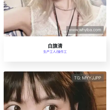
白旗清
生产工人/操作工