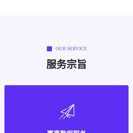
OUR SERVICE
服务宗旨