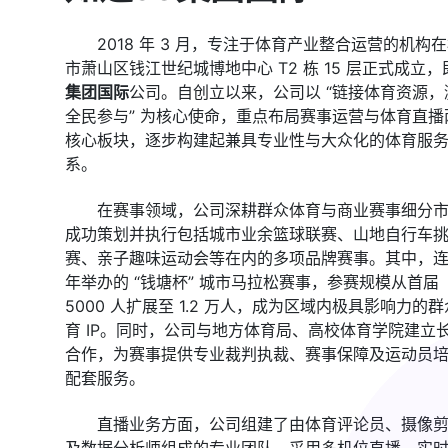
2018 年 3 月，专注于体育产业整合运营的机构
市萧山区钱江世纪城博地中心 T2 栋 15 层正式成立，
集团国际
公司。自创立以来，公司以 “链接体育资源，
全民参与” 为核心使命，重点布局赛事运营与体育直播
核心板块，逐步构建起兼具专业性与大众化的体育服
系。
在赛事领域，公司深耕群众体育与商业赛事细分
成功策划并执行包括城市业余篮球联赛、山地自行车
赛、亲子趣味运动会等在内的多项品牌赛事。其中，
年举办的 “钱塘杯” 城市马拉松赛事，参赛规模从首届
5000 人扩展至 1.2 万人，成为区域内极具影响力的
育 IP。同时，公司与地方体育局、高校体育学院建立
合作，为赛事提供专业裁判执裁、赛事保障及运动员
配套服务。
直播业务方面，公司组建了由体育评论员、摄像