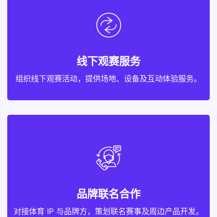
线下观赛服务
组织线下观赛活动，提供场地、设备及互动体验服务。
品牌联名合作
对接体育 IP 与品牌方，策划联名赛事及周边产品开发。