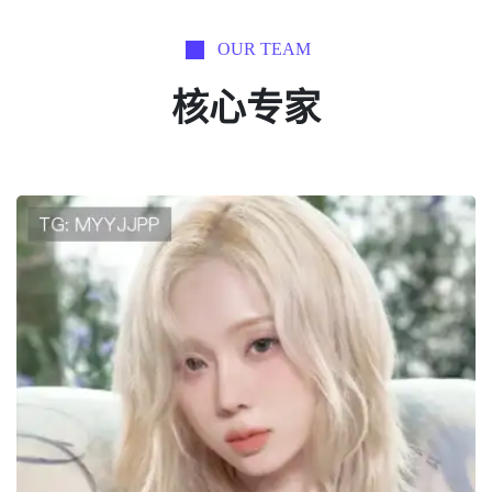
OUR TEAM
核心专家