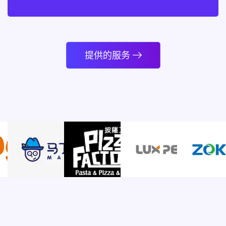
提供的服务