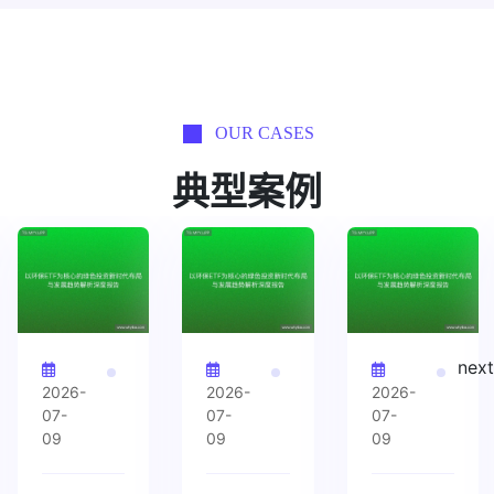
OUR CASES
典型案例
next
2026-
2026-
2026-
07-
07-
07-
09
09
09