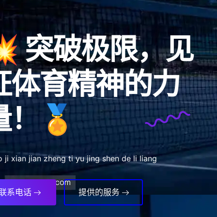
💥 突破极限，见
证体育精神的力
量！🏅
 ji xian jian zheng ti yu jing shen de li liang
联系电话
提供的服务