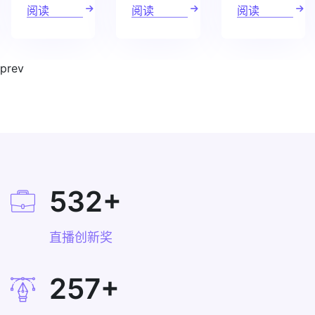
阅读
阅读
阅读
prev
532
+
直播创新奖
257
+