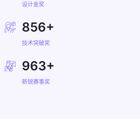
设计金奖
856
+
技术突破奖
963
+
新锐赛事奖