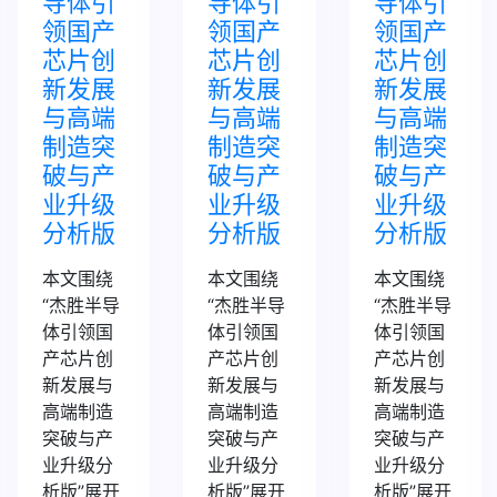
导体引
导体引
导体引
领国产
领国产
领国产
芯片创
芯片创
芯片创
新发展
新发展
新发展
与高端
与高端
与高端
制造突
制造突
制造突
破与产
破与产
破与产
业升级
业升级
业升级
分析版
分析版
分析版
本文围绕
本文围绕
本文围绕
“杰胜半导
“杰胜半导
“杰胜半导
体引领国
体引领国
体引领国
产芯片创
产芯片创
产芯片创
新发展与
新发展与
新发展与
高端制造
高端制造
高端制造
突破与产
突破与产
突破与产
业升级分
业升级分
业升级分
析版”展开
析版”展开
析版”展开