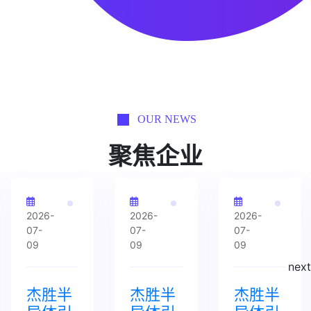
OUR NEWS
聚焦企业
2026-
2026-
2026-
07-
07-
07-
09
09
09
next
杰胜半
杰胜半
杰胜半