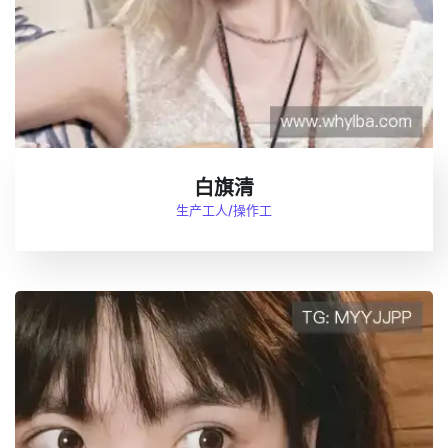
白旗清
生产工人/操作工