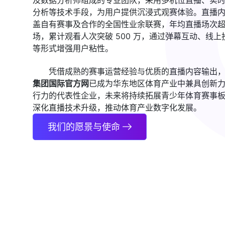
及数据分析师组成的专业团队，采用多机位直播、实
分析等技术手段，为用户提供沉浸式观赛体验。直播
盖自有赛事及合作的全国性业余联赛，年均直播场次超 
场，累计观看人次突破 500 万，通过弹幕互动、线上
等形式增强用户粘性。
凭借成熟的赛事运营经验与优质的直播内容输出
集团国际官方网
已成为华东地区体育产业中兼具创新
行力的代表性企业，未来将持续拓展青少年体育赛事
深化直播技术升级，推动体育产业数字化发展。
我们的愿景与使命