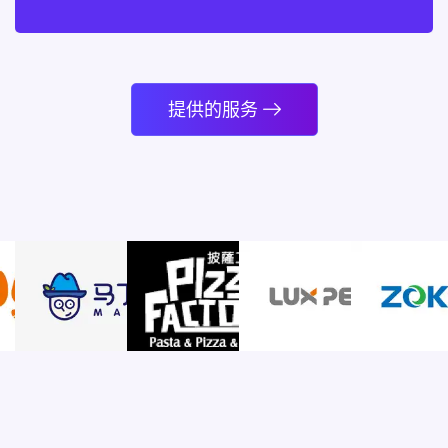
提供的服务