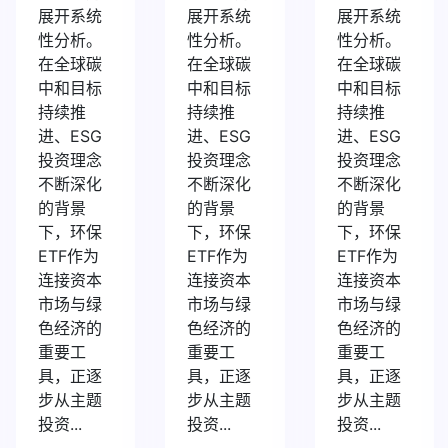
展开系统
展开系统
展开系统
性分析。
性分析。
性分析。
在全球碳
在全球碳
在全球碳
中和目标
中和目标
中和目标
持续推
持续推
持续推
进、ESG
进、ESG
进、ESG
投资理念
投资理念
投资理念
不断深化
不断深化
不断深化
的背景
的背景
的背景
下，环保
下，环保
下，环保
ETF作为
ETF作为
ETF作为
连接资本
连接资本
连接资本
市场与绿
市场与绿
市场与绿
色经济的
色经济的
色经济的
重要工
重要工
重要工
具，正逐
具，正逐
具，正逐
步从主题
步从主题
步从主题
投资...
投资...
投资...