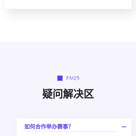
FAQ'S
疑问解决区
如何合作举办赛事？