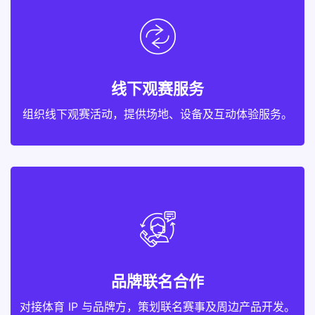
线下观赛服务
组织线下观赛活动，提供场地、设备及互动体验服务。
品牌联名合作
对接体育 IP 与品牌方，策划联名赛事及周边产品开发。