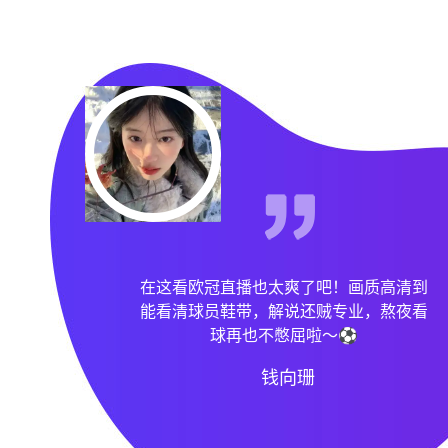
现场看世界杯决赛的体验简直绝了！场馆
氛围燃到爆，球员每一次射门都让全场尖
叫，这辈子都忘不了这场热血沸腾的赛
事！😎🔥
祖彤霞