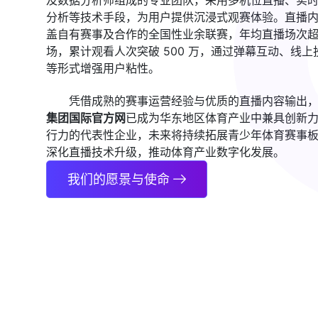
及数据分析师组成的专业团队，采用多机位直播、实
分析等技术手段，为用户提供沉浸式观赛体验。直播
盖自有赛事及合作的全国性业余联赛，年均直播场次超 
场，累计观看人次突破 500 万，通过弹幕互动、线上
等形式增强用户粘性。
凭借成熟的赛事运营经验与优质的直播内容输出
集团国际官方网
已成为华东地区体育产业中兼具创新
行力的代表性企业，未来将持续拓展青少年体育赛事
深化直播技术升级，推动体育产业数字化发展。
我们的愿景与使命