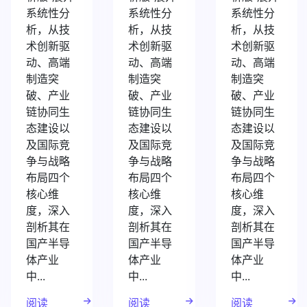
系统性分
系统性分
系统性分
析，从技
析，从技
析，从技
术创新驱
术创新驱
术创新驱
动、高端
动、高端
动、高端
制造突
制造突
制造突
破、产业
破、产业
破、产业
链协同生
链协同生
链协同生
态建设以
态建设以
态建设以
及国际竞
及国际竞
及国际竞
争与战略
争与战略
争与战略
布局四个
布局四个
布局四个
核心维
核心维
核心维
度，深入
度，深入
度，深入
剖析其在
剖析其在
剖析其在
国产半导
国产半导
国产半导
体产业
体产业
体产业
中...
中...
中...
阅读
阅读
阅读