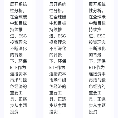
展开系统
展开系统
展开系统
性分析。
性分析。
性分析。
在全球碳
在全球碳
在全球碳
中和目标
中和目标
中和目标
持续推
持续推
持续推
进、ESG
进、ESG
进、ESG
投资理念
投资理念
投资理念
不断深化
不断深化
不断深化
的背景
的背景
的背景
下，环保
下，环保
下，环保
ETF作为
ETF作为
ETF作为
连接资本
连接资本
连接资本
市场与绿
市场与绿
市场与绿
色经济的
色经济的
色经济的
重要工
重要工
重要工
具，正逐
具，正逐
具，正逐
步从主题
步从主题
步从主题
投资...
投资...
投资...