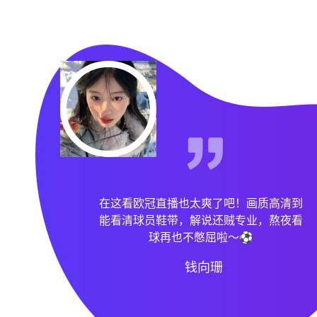
在这看欧冠直播也太爽了吧！画质高清到
能看清球员鞋带，解说还贼专业，熬夜看
球再也不憋屈啦～⚽️
钱向珊