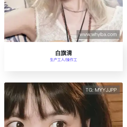
白旗清
生产工人/操作工