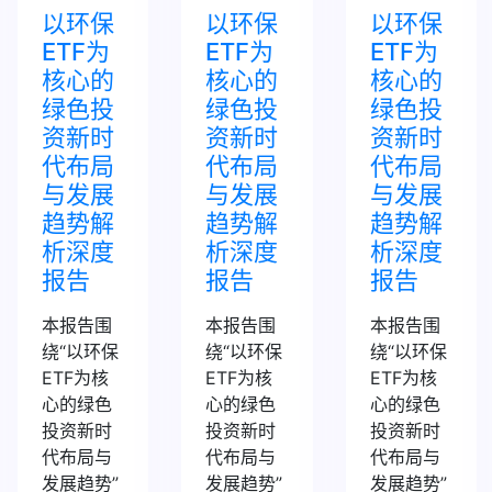
以环保
以环保
以环保
ETF为
ETF为
ETF为
核心的
核心的
核心的
绿色投
绿色投
绿色投
资新时
资新时
资新时
代布局
代布局
代布局
与发展
与发展
与发展
趋势解
趋势解
趋势解
析深度
析深度
析深度
报告
报告
报告
本报告围
本报告围
本报告围
绕“以环保
绕“以环保
绕“以环保
ETF为核
ETF为核
ETF为核
心的绿色
心的绿色
心的绿色
投资新时
投资新时
投资新时
代布局与
代布局与
代布局与
发展趋势”
发展趋势”
发展趋势”