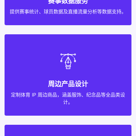
赛事数据服务
提供赛事统计、球员数据及直播流量分析等数据支持。
周边产品设计
定制体育 IP 周边商品，涵盖服饰、纪念品等全品类设
计。