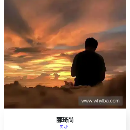
郦琦尚
实习生