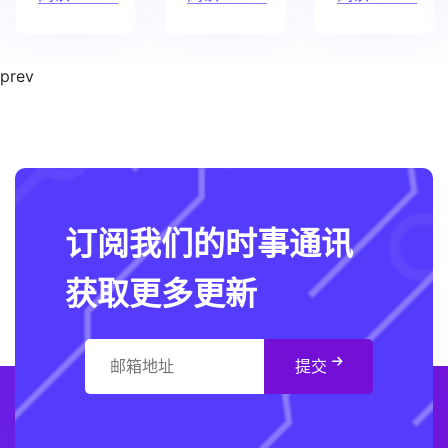
prev
订阅我们的时事通讯
获取更多更新