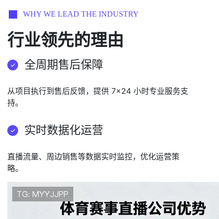
WHY WE LEAD THE INDUSTRY
行业领先的理由
全周期售后保障
从项目执行到售后反馈，提供 7×24 小时专业服务支
持。
实时数据化运营
直播流量、周边销售等数据实时监控，优化运营策
略。