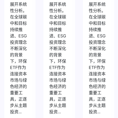
展开系统
展开系统
展开系统
性分析。
性分析。
性分析。
在全球碳
在全球碳
在全球碳
中和目标
中和目标
中和目标
持续推
持续推
持续推
进、ESG
进、ESG
进、ESG
投资理念
投资理念
投资理念
不断深化
不断深化
不断深化
的背景
的背景
的背景
下，环保
下，环保
下，环保
ETF作为
ETF作为
ETF作为
连接资本
连接资本
连接资本
市场与绿
市场与绿
市场与绿
色经济的
色经济的
色经济的
重要工
重要工
重要工
具，正逐
具，正逐
具，正逐
步从主题
步从主题
步从主题
投资...
投资...
投资...