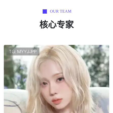
OUR TEAM
核心专家