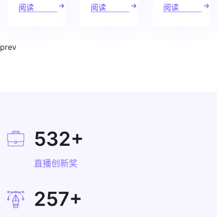
阅读
阅读
阅读
prev
532
+
直播创新奖
257
+