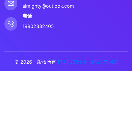
almighty@outlook.com
电话
19902332405
© 2026 - 版权所有
首页| J9集团国际站官方网站