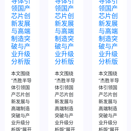
导体引
导体引
导体引
领国产
领国产
领国产
芯片创
芯片创
芯片创
新发展
新发展
新发展
与高端
与高端
与高端
制造突
制造突
制造突
破与产
破与产
破与产
业升级
业升级
业升级
分析版
分析版
分析版
本文围绕
本文围绕
本文围绕
“杰胜半导
“杰胜半导
“杰胜半导
体引领国
体引领国
体引领国
产芯片创
产芯片创
产芯片创
新发展与
新发展与
新发展与
高端制造
高端制造
高端制造
突破与产
突破与产
突破与产
业升级分
业升级分
业升级分
析版”展开
析版”展开
析版”展开