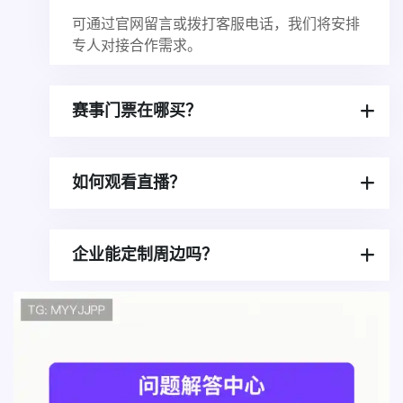
可通过官网留言或拨打客服电话，我们将安排
专人对接合作需求。
赛事门票在哪买？
如何观看直播？
企业能定制周边吗？