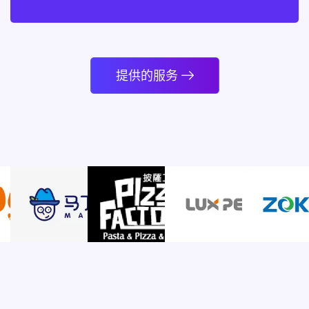
提供的服务