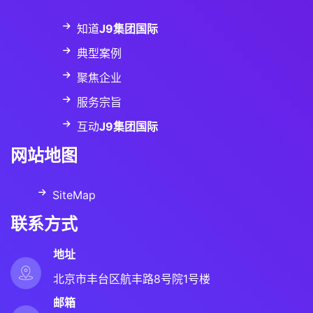
知道
J9集团国际
典型案例
聚焦企业
服务宗旨
互动
J9集团国际
网站地图
SiteMap
联系方式
地址
北京市丰台区航丰路8号院1号楼
邮箱