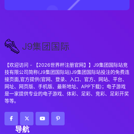
【欢迎访问 - 【2026世界杯注册官网】】J9集团国际站竞
技有限公司简称(J9集团国际站)J9集团国际站投注的免费连
接页面,官方提供(官网、登录、入口、官方、网站、平台、
网址、网页版、手机版、最新地址、APP下载)；电子游戏
是一家提供专业的电子游戏、体彩、足彩、竞彩、足彩开奖
等等。
导航