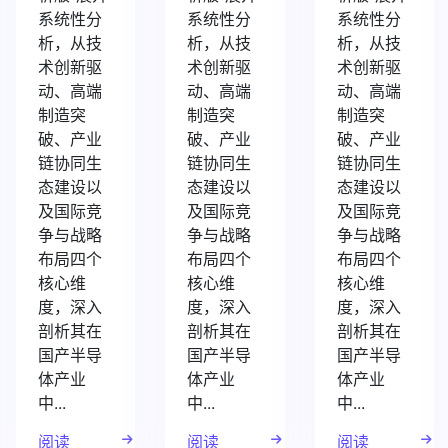
系统性分
系统性分
系统性分
析，从技
析，从技
析，从技
术创新驱
术创新驱
术创新驱
动、高端
动、高端
动、高端
制造突
制造突
制造突
破、产业
破、产业
破、产业
链协同生
链协同生
链协同生
态建设以
态建设以
态建设以
及国际竞
及国际竞
及国际竞
争与战略
争与战略
争与战略
布局四个
布局四个
布局四个
核心维
核心维
核心维
度，深入
度，深入
度，深入
剖析其在
剖析其在
剖析其在
国产半导
国产半导
国产半导
体产业
体产业
体产业
中...
中...
中...
阅读
阅读
阅读